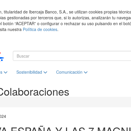
titularidad de Ibercaja Banco, S.A., se utilizan cookies propias técnic
pias gestionadas por terceros que, si lo autorizas, analizarán tu navega
el botón “ACEPTAR” o configurar o rechazar su uso pulsando en el botó
isita nuestra
Política de cookies
.
es
Sostenibilidad
Comunicación
Colaboraciones
024
VA ESPAÑA Y LAS 7 MAGN