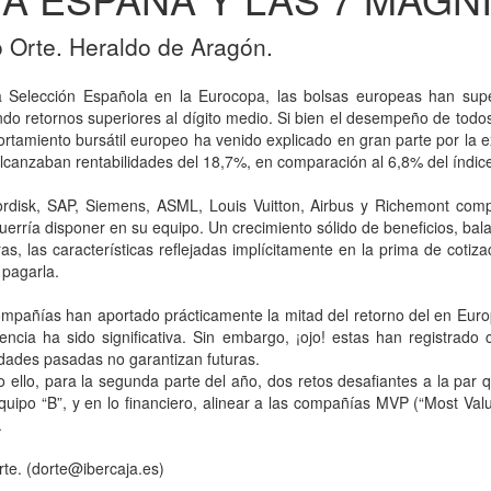
 Orte. Heraldo de Aragón.
 Selección Española en la Eurocopa, las bolsas europeas han supe
ndo retornos superiores al dígito medio. Si bien el desempeño de todos
rtamiento bursátil europeo ha venido explicado en gran parte por la e
lcanzaban rentabilidades del 18,7%, en comparación al 6,8% del índic
rdisk, SAP, Siemens, ASML, Louis Vuitton, Airbus y Richemont compo
uerría disponer en su equipo. Un crecimiento sólido de beneficios, b
ras, las características reflejadas implícitamente en la prima de cotiz
pagarla.
mpañías han aportado prácticamente la mitad del retorno del en Europa,
encia ha sido significativa. Sin embargo, ¡ojo! estas han registrado
idades pasadas no garantizan futuras.
 ello, para la segunda parte del año, dos retos desafiantes a la par q
quipo “B”, y en lo financiero, alinear a las compañías MVP (“Most Va
.
te. (dorte@ibercaja.es)
.