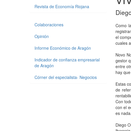
Revista de Economía Riojana
Diego
Colaboraciones
Como la
registra
Opinión
el compo
cuales a
Informe Económico de Aragón
Novo No
Indicador de confianza empresarial
gestor q
de Aragón
entre ot
hay que 
Córner del especialista- Negocios
Estas co
de refer
rentabil
Con todo
con el e
es nada
Diego Or
Ibercaja