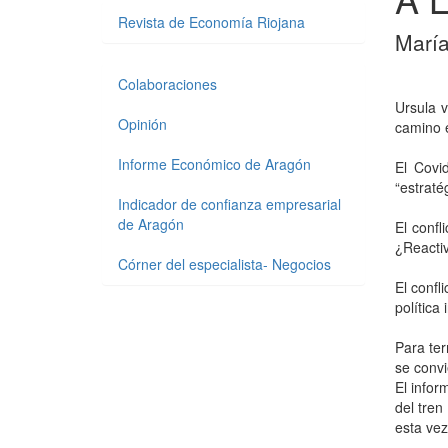
Revista de Economía Riojana
María
Colaboraciones
Ursula 
Opinión
camino e
Informe Económico de Aragón
El Covi
“estratég
Indicador de confianza empresarial
de Aragón
El confl
¿Reactiv
Córner del especialista- Negocios
El confl
política
Para ter
se convi
El infor
del tren
esta vez