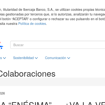
titularidad de Ibercaja Banco, S.A., se utilizan cookies propias técnic
pias gestionadas por terceros que, si lo autorizas, analizarán tu navega
el botón “ACEPTAR” o configurar o rechazar su uso pulsando en el botó
isita nuestra
Política de cookies
.
es
Sostenibilidad
Comunicación
Colaboraciones
026
LA “ENÉSIMA” … ¿VA LA V