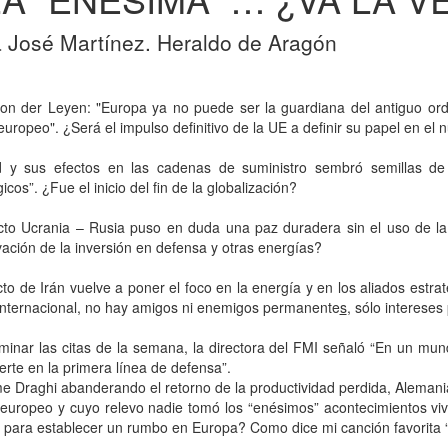
 José Martínez. Heraldo de Aragón
von der Leyen: "Europa ya no puede ser la guardiana del antiguo or
uropeo". ¿Será el impulso definitivo de la UE a definir su papel en e
d y sus efectos en las cadenas de suministro sembró semillas de
icos”. ¿Fue el inicio del fin de la globalización?
icto Ucrania – Rusia puso en duda una paz duradera sin el uso de la
ación de la inversión en defensa y otras energías?
icto de Irán vuelve a poner el foco en la energía y en los aliados estrat
 internacional, no hay amigos ni enemigos permanente
s
, sólo interese
minar las citas de la semana, la directora del FMI señaló “En un mun
erte en la primera línea de defensa”.
me Draghi abanderando el retorno de la productividad perdida, Alemania
 europeo y cuyo relevo nadie tomó los “enésimos” acontecimientos vi
 para establecer un rumbo en Europa? Como dice mi canción favorita “