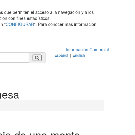
as que permiten el acceso a la navegación y a los
ción con fines estadísticos.
n “
CONFIGURAR
”. Para conocer más información
Información Comercial
Español
|
English
nesa
ncia de una mente