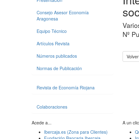
Presentación
soc
Consejo Asesor Economía
Aragonesa
Vario
Equipo Técnico
Nº Pu
Artículos Revista
Números publicados
Volver
Normas de Publicación
Revista de Economía Riojana
Colaboraciones
Acede a...
A un clic
Ibercaja.es (Zona para Clientes)
Q
Fundación Bancaria Ibercaja
In