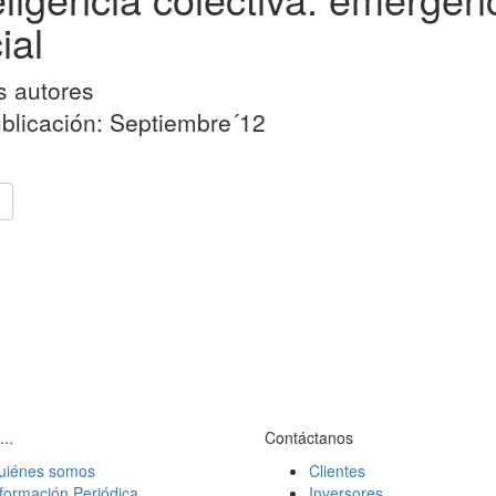
ial
s autores
blicación: Septiembre´12
...
Contáctanos
uiénes somos
Clientes
formación Periódica
Inversores