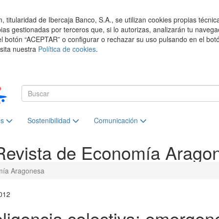
titularidad de Ibercaja Banco, S.A., se utilizan cookies propias técnic
pias gestionadas por terceros que, si lo autorizas, analizarán tu navega
el botón “ACEPTAR” o configurar o rechazar su uso pulsando en el botó
isita nuestra
Política de cookies
.
es
Sostenibilidad
Comunicación
Revista de Economía Arago
mía Aragonesa
012
eligencia colectiva: emerge