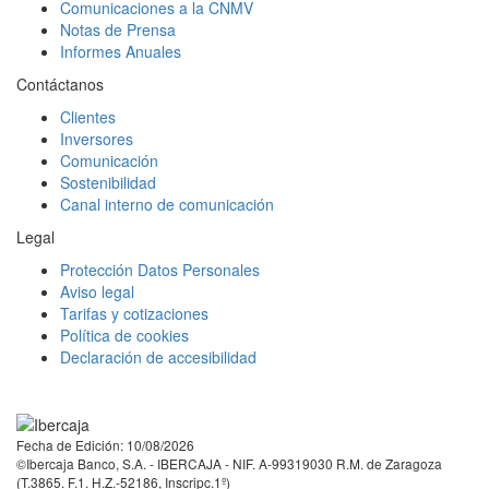
Comunicaciones a la CNMV
Notas de Prensa
Informes Anuales
Contáctanos
Clientes
Inversores
Comunicación
Sostenibilidad
Canal interno de comunicación
Legal
Protección Datos Personales
Aviso legal
Tarifas y cotizaciones
Política de cookies
Declaración de accesibilidad
Facebook
Twitter
LinkedIn
YouTube
Instagram
Tiktok
Fecha de Edición: 10/08/2026
©Ibercaja Banco, S.A. - IBERCAJA - NIF. A-99319030 R.M. de Zaragoza
(T.3865. F.1. H.Z.-52186, Inscripc.1º)