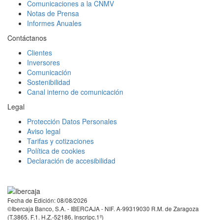
Comunicaciones a la CNMV
Notas de Prensa
Informes Anuales
Contáctanos
Clientes
Inversores
Comunicación
Sostenibilidad
Canal interno de comunicación
Legal
Protección Datos Personales
Aviso legal
Tarifas y cotizaciones
Política de cookies
Declaración de accesibilidad
Facebook
Twitter
LinkedIn
YouTube
Instagram
Tiktok
Fecha de Edición: 08/08/2026
©Ibercaja Banco, S.A. - IBERCAJA - NIF. A-99319030 R.M. de Zaragoza
(T.3865. F.1. H.Z.-52186, Inscripc.1º)