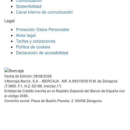
Comunicación
Sostenibilidad
Canal interno de comunicación
Legal
Protección Datos Personales
Aviso legal
Tarifas y cotizaciones
Política de cookies
Declaración de accesibilidad
Facebook
Twitter
LinkedIn
YouTube
Instagram
Tiktok
Fecha de Edición: 08/08/2026
©Ibercaja Banco, S.A. - IBERCAJA - NIF. A-99319030 R.M. de Zaragoza
(T.3865. F.1. H.Z.-52186, Inscripc.1º)
Entidad de Crédito inscrita en el Registro Especial del Banco de España con
el código 2085.
Domicilio social: Plaza de Basilio Paraíso, 2. 50008-Zaragoza.