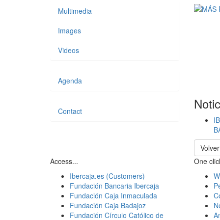
Multimedia
Images
Videos
Agenda
Noti
Contact
I
B
Volver
Access...
One click
Ibercaja.es (Customers)
W
Fundación Bancaria Ibercaja
Pe
Fundación Caja Inmaculada
C
Fundación Caja Badajoz
N
Fundación Círculo Católico de
A