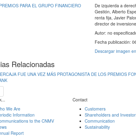
De izquierda a derec
Gestión, Alberto Espe
renta fija, Javier Pa
director de inversione
Autor:
no especificad
Fecha publicación:
0
Descargar imagen en 
cias Relacionadas
BERCAJA FUE UNA VEZ MÁS PROTAGONISTA DE LOS PREMIOS FON
ANK
...
Contact
ho We Are
Customers
riodic Information
Shareholders and Investor
ommunications to the CNMV
Communication
ews
Sustainability
nnual Report