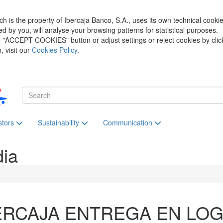
h is the property of Ibercaja Banco, S.A., uses its own technical cooki
zed by you, will analyse your browsing patterns for statistical purposes.
he "ACCEPT COOKIES" button or adjust settings or reject cookies by clic
 visit our
Cookies Policy
.
stors
Sustainability
Communication
dia
ERCAJA ENTREGA EN LO