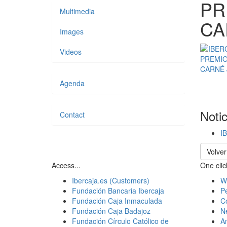
PR
Multimedia
CA
Images
Videos
Agenda
Noti
Contact
I
Volver
Access...
One click
Ibercaja.es (Customers)
W
Fundación Bancaria Ibercaja
Pe
Fundación Caja Inmaculada
C
Fundación Caja Badajoz
N
Fundación Círculo Católico de
A