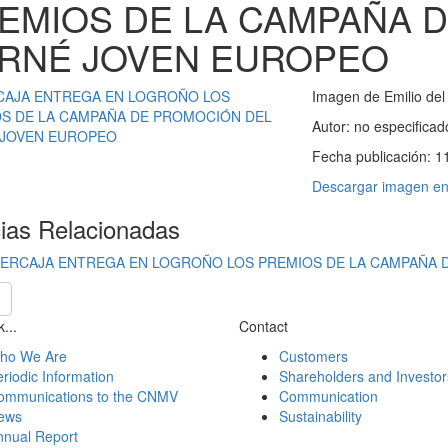
EMIOS DE LA CAMPAÑA 
RNÉ JOVEN EUROPEO
Imagen de Emilio del
Autor:
no especificad
Fecha publicación:
1
Descargar imagen en 
cias Relacionadas
BERCAJA ENTREGA EN LOGROÑO LOS PREMIOS DE LA CAMPAÑA
...
Contact
ho We Are
Customers
riodic Information
Shareholders and Investor
ommunications to the CNMV
Communication
ews
Sustainability
nnual Report