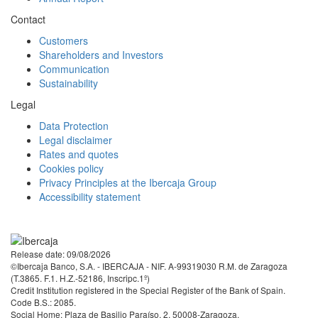
Contact
Customers
Shareholders and Investors
Communication
Sustainability
Legal
Data Protection
Legal disclaimer
Rates and quotes
Cookies policy
Privacy Principles at the Ibercaja Group
Accessibility statement
Facebook
Twitter
LinkedIn
YouTube
Instagram
Tiktok
Release date: 09/08/2026
©Ibercaja Banco, S.A. - IBERCAJA - NIF. A-99319030 R.M. de Zaragoza
(T.3865. F.1. H.Z.-52186, Inscripc.1º)
Credit Institution registered in the Special Register of the Bank of Spain.
Code B.S.: 2085.
Social Home: Plaza de Basilio Paraíso, 2. 50008-Zaragoza.