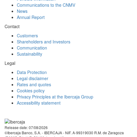
Communications to the CNMV
News
Annual Report
Contact
Customers
Shareholders and Investors
Communication
Sustainability
Legal
Data Protection
Legal disclaimer
Rates and quotes
Cookies policy
Privacy Principles at the Ibercaja Group
Accessibility statement
Facebook
Twitter
LinkedIn
YouTube
Instagram
Tiktok
Release date: 07/08/2026
©Ibercaja Banco, S.A. - IBERCAJA - NIF. A-99319030 R.M. de Zaragoza