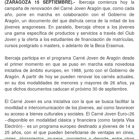
(ZARAGOZA 15 SEPTIEMBRE).-
Ibercaja comienza hoy la
campaña de renovación del Carné Joven Aragón que, como cada
año, pone en marcha en colaboración con el Gobierno de
Aragón, un documento del que disfruta cerca de la mitad de los
jóvenes aragoneses. En paralelo, Ibercaja ofrece a los jóvenes
una gama específica de productos y servicios a través del Club
Joven y la oferta a los estudiantes de financiación de matrículas,
cursos postgrado o masters, o adelanto de la Beca Erasmus.
Ibercaja participa en el programa Carné Joven de Aragón desde
el primer momento en que se puso en marcha esta novedosa
iniciativa de ámbito europeo, en 1988, junto con el Gobierno de
Aragón. A partir de hoy se pueden renovar los carnés actuales,
en su dos modalidades de menores y mayores de 26 años, ya
que dichos documentos caducan el próximo 30 de septiembre.
El Carné Joven es una iniciativa con la que se busca facilitar la
movilidad e intercomunicación de los jóvenes, así como favorecer
su acceso a bienes culturales y sociales. El Carné Joven Euro<26
--disponible en modalidad clásica y financiera (como tarjeta Visa
Electrón)-- es un programa europeo destinado a jóvenes de 14 a
25 años, con el que pueden beneficiarse de ventajas en cines,
viajes, alojamientos, museos, conciertos o deporte, entre otros