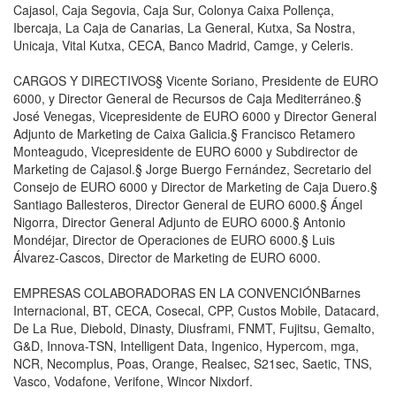
Cajasol, Caja Segovia, Caja Sur, Colonya Caixa Pollença,
Ibercaja, La Caja de Canarias, La General, Kutxa, Sa Nostra,
Unicaja, Vital Kutxa, CECA, Banco Madrid, Camge, y Celeris.
CARGOS Y DIRECTIVOS§ Vicente Soriano, Presidente de EURO
6000, y Director General de Recursos de Caja Mediterráneo.§
José Venegas, Vicepresidente de EURO 6000 y Director General
Adjunto de Marketing de Caixa Galicia.§ Francisco Retamero
Monteagudo, Vicepresidente de EURO 6000 y Subdirector de
Marketing de Cajasol.§ Jorge Buergo Fernández, Secretario del
Consejo de EURO 6000 y Director de Marketing de Caja Duero.§
Santiago Ballesteros, Director General de EURO 6000.§ Ángel
Nigorra, Director General Adjunto de EURO 6000.§ Antonio
Mondéjar, Director de Operaciones de EURO 6000.§ Luis
Álvarez-Cascos, Director de Marketing de EURO 6000.
EMPRESAS COLABORADORAS EN LA CONVENCIÓNBarnes
Internacional, BT, CECA, Cosecal, CPP, Custos Mobile, Datacard,
De La Rue, Diebold, Dinasty, Diusframi, FNMT, Fujitsu, Gemalto,
G&D, Innova-TSN, Intelligent Data, Ingenico, Hypercom, mga,
NCR, Necomplus, Poas, Orange, Realsec, S21sec, Saetic, TNS,
Vasco, Vodafone, Verifone, Wincor Nixdorf.