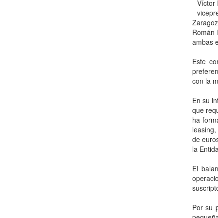
Víctor
vicepre
Zaragoz
Román E
ambas en
Este co
preferen
con la m
En su in
que requ
ha form
leasing,
de euros
la Entid
El bal
operaci
suscript
Por su 
pequeña