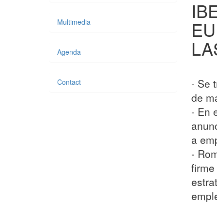
IB
Multimedia
EU
LA
Agenda
- Se 
Contact
de ma
- En 
anunc
a em
- Rom
firme
estra
empl