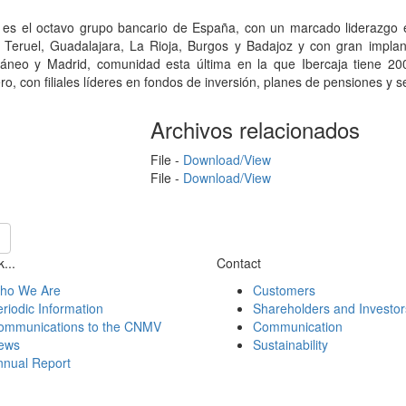
a es el octavo grupo bancario de España, con un marcado liderazgo e
 Teruel, Guadalajara, La Rioja, Burgos y Badajoz y con gran impla
ráneo y Madrid, comunidad esta última en la que Ibercaja tiene 20
ro, con filiales líderes en fondos de inversión, planes de pensiones y s
Archivos relacionados
File -
Download/View
File -
Download/View
...
Contact
ho We Are
Customers
riodic Information
Shareholders and Investor
ommunications to the CNMV
Communication
ews
Sustainability
nnual Report