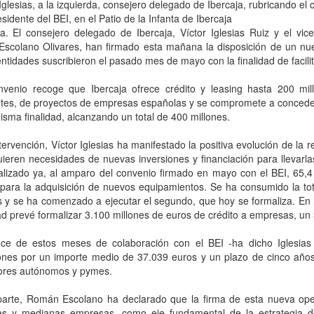
 Iglesias, a la izquierda, consejero delegado de Ibercaja, rubricando e
sidente del BEI, en el Patio de la Infanta de Ibercaja
a. El consejero delegado de Ibercaja, Víctor Iglesias Ruiz y el vi
scolano Olivares, han firmado esta mañana la disposición de un nu
tidades suscribieron el pasado mes de mayo con la finalidad de facilitar
nvenio recoge que Ibercaja ofrece crédito y leasing hasta 200 mil
tes, de proyectos de empresas españolas y se compromete a conceder 
isma finalidad, alcanzando un total de 400 millones.
tervención, Víctor Iglesias ha manifestado la positiva evolución de la 
ieren necesidades de nuevas inversiones y financiación para llevarla
alizado ya, al amparo del convenio firmado en mayo con el BEI, 65,4
 para la adquisición de nuevos equipamientos. Se ha consumido la tot
 y se ha comenzado a ejecutar el segundo, que hoy se formaliza. En 
ad prevé formalizar 3.100 millones de euros de crédito a empresas, 
ance de estos meses de colaboración con el BEI -ha dicho Iglesias 
ones por un importe medio de 37.039 euros y un plazo de cinco año
ores autónomos y pymes.
parte, Román Escolano ha declarado que la firma de esta nueva ope
s y medianas empresas, como eje fundamental de la estrategia de