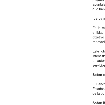
apuntala
que han 
Ibercaj
En la m
entidad 
objetivo
renovada
Este ob
intensif
en autén
servicios
Sobre e
El Banco
Estados 
de la pol
Sobre I