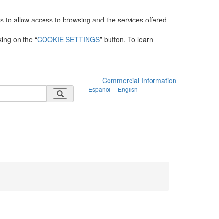
es to allow access to browsing and the services offered
king on the “
COOKIE SETTINGS
” button. To learn
Commercial Information
Español
|
English