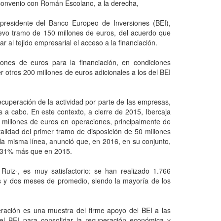
l convenio con Román Escolano, a la derecha,
cepresidente del Banco Europeo de Inversiones (BEI),
evo tramo de 150 millones de euros, del acuerdo que
 al tejido empresarial el acceso a la financiación.
lones de euros para la financiación, en condiciones
otros 200 millones de euros adicionales a los del BEI
recuperación de la actividad por parte de las empresas,
s a cabo. En este contexto, a cierre de 2015, Ibercaja
 millones de euros en operaciones, principalmente de
alidad del primer tramo de disposición de 50 millones
la misma línea, anunció que, en 2016, en su conjunto,
un 31% más que en 2015.
Ruiz-, es muy satisfactorio: se han realizado 1.766
s y dos meses de promedio, siendo la mayoría de los
ración es una muestra del firme apoyo del BEI a las
l BEI para consolidar la recuperación económica y