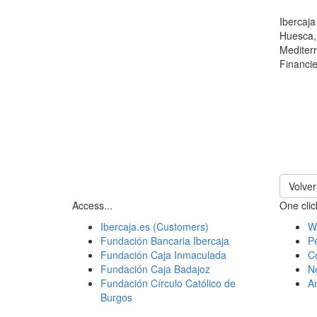
Ibercaj
Huesca,
Mediter
Financie
Volver
Access...
One click
Ibercaja.es (Customers)
W
Fundación Bancaria Ibercaja
Pe
Fundación Caja Inmaculada
C
Fundación Caja Badajoz
N
Fundación Círculo Católico de
A
Burgos