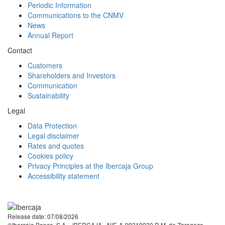
Periodic Information
Communications to the CNMV
News
Annual Report
Contact
Customers
Shareholders and Investors
Communication
Sustainability
Legal
Data Protection
Legal disclaimer
Rates and quotes
Cookies policy
Privacy Principles at the Ibercaja Group
Accessibility statement
Facebook
Twitter
LinkedIn
YouTube
Instagram
Tiktok
Release date: 07/08/2026
©Ibercaja Banco, S.A. - IBERCAJA - NIF. A-99319030 R.M. de Zaragoza