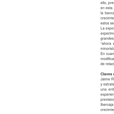
ello, pr
en esta 
la banc
crecimie
estos s
La expos
experim
grandes
“ahora 
minorist
En cuan
modifica
de relac
Claves 
Jaime Re
y estrat
una ent
experie
previsio
Ibercaj
crecimi