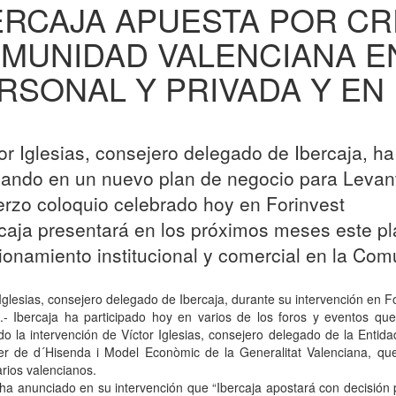
ERCAJA APUESTA POR C
MUNIDAD VALENCIANA E
RSONAL Y PRIVADA Y EN
tor Iglesias, consejero delegado de Ibercaja, h
jando en un nuevo plan de negocio para Levant
rzo coloquio celebrado hoy en Forinvest
rcaja presentará en los próximos meses este pl
ionamiento institucional y comercial en la Co
 Iglesias, consejero delegado de Ibercaja, durante su intervención en 
a.- Ibercaja ha participado hoy en varios de los foros y eventos qu
o la intervención de Víctor Iglesias, consejero delegado de la Entidad
er de d´Hisenda i Model Econòmic de la Generalitat Valenciana, qu
rios valencianos.
 ha anunciado en su intervención que “Ibercaja apostará con decisión