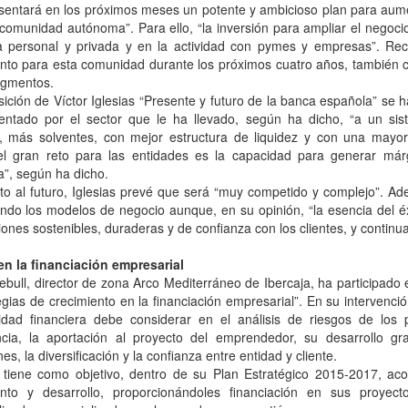
esentará en los próximos meses un potente y ambicioso plan para aume
comunidad autónoma”. Para ello, “la inversión para ampliar el negoci
a personal y privada y en la actividad con pymes y empresas”. Rec
nto para esta comunidad durante los próximos cuatro años, también c
egmentos.
ición de Víctor Iglesias “Presente y futuro de la banca española” se 
entado por el sector que le ha llevado, según ha dicho, “a un sis
, más solventes, con mejor estructura de liquidez y con una mayor
el gran reto para las entidades es la capacidad para generar már
a”, según ha dicho.
to al futuro, Iglesias prevé que será “muy competido y complejo”. 
ndo los modelos de negocio aunque, en su opinión, “la esencia del éx
iones sostenibles, duraderas y de confianza con los clientes, y continu
en la financiación empresarial
bull, director de zona Arco Mediterráneo de Ibercaja, ha participado 
egias de crecimiento en la financiación empresarial”. En su intervenci
idad financiera debe considerar en el análisis de riesgos de los 
ncia, la aportación al proyecto del emprendedor, su desarrollo gr
nes, la diversificación y la confianza entre entidad y cliente.
a tiene como objetivo, dentro de su Plan Estratégico 2015-2017, a
ento y desarrollo, proporcionándoles financiación en sus proyect