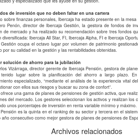
izado y especializado que les ayude en su gestión.
dos de inversión que no deben faltar en una cartera
ro sobre finanzas personales, Ibercaja ha estado presente en la mesa
ero Penón, director de Ibercaja Gestión, la gestora de fondos de in
ón de mercado y ha realizado su recomendación sobre tres fondos que
n diversificada: Ibercaja All Star, FI, Ibercaja Alpha, FI e Ibercaja Oport
a Gestión ocupa el octavo lugar por volumen de patrimonio gestionad
 por su calidad en la gestión y las rentabilidades obtenidas.
r solución de ahorro para la jubilación
los Vizárraga, director gerente de Ibercaja Pensión, gestora de plan
tenido lugar sobre la planificación del ahorro a largo plazo. En
iento especializado, “mediante el análisis de la experiencia vital 
tionar con ellos sus riesgos y buscar su zona de confort”.
 ofrece una gama de planes de pensiones de gestión activa, que realiza
nes del mercado. Los gestores seleccionan los activos y realizan los
do unos porcentajes de inversión en renta variable mínimo y máximo.
 Pensión es la quinta en el ranking de su sector y tercera en el sis
año consecutivo como mejor gestora de planes de pensiones de España
Archivos relacionados