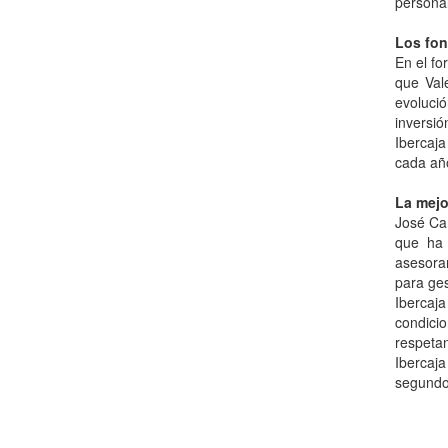
personal
Los fon
En el fo
que Val
evoluci
inversió
Ibercaj
cada año
La mejo
José Car
que ha 
asesoram
para ges
Ibercaja
condicio
respetan
Ibercaja
segundo 