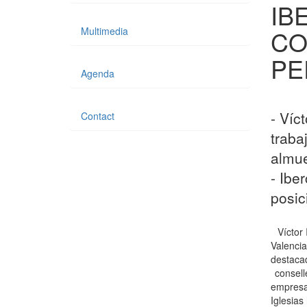
IB
Multimedia
CO
PE
Agenda
- Víc
Contact
traba
almue
- Ibe
posic
Víctor
Valenci
destacad
consell
empresa
Iglesias