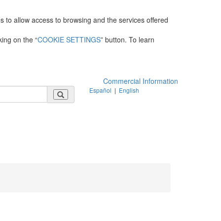
es to allow access to browsing and the services offered
king on the “
COOKIE SETTINGS
” button. To learn
Commercial Information
Español
|
English