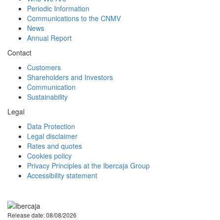
Periodic Information
Communications to the CNMV
News
Annual Report
Contact
Customers
Shareholders and Investors
Communication
Sustainability
Legal
Data Protection
Legal disclaimer
Rates and quotes
Cookies policy
Privacy Principles at the Ibercaja Group
Accessibility statement
Facebook
Twitter
LinkedIn
YouTube
Instagram
Tiktok
Release date: 08/08/2026