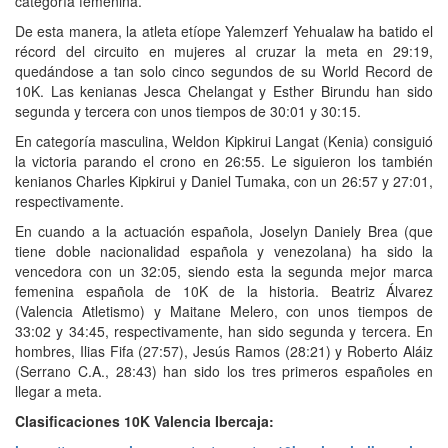
categoría femenina.
De esta manera, la atleta etíope Yalemzerf Yehualaw ha batido el
récord del circuito en mujeres al cruzar la meta en 29:19,
quedándose a tan solo cinco segundos de su World Record de
10K. Las kenianas Jesca Chelangat y Esther Birundu han sido
segunda y tercera con unos tiempos de 30:01 y 30:15.
En categoría masculina, Weldon Kipkirui Langat (Kenia) consiguió
la victoria parando el crono en 26:55. Le siguieron los también
kenianos Charles Kipkirui y Daniel Tumaka, con un 26:57 y 27:01,
respectivamente.
En cuando a la actuación española, Joselyn Daniely Brea (que
tiene doble nacionalidad española y venezolana) ha sido la
vencedora con un 32:05, siendo esta la segunda mejor marca
femenina española de 10K de la historia. Beatriz Álvarez
(Valencia Atletismo) y Maitane Melero, con unos tiempos de
33:02 y 34:45, respectivamente, han sido segunda y tercera. En
hombres, Ilias Fifa (27:57), Jesús Ramos (28:21) y Roberto Aláiz
(Serrano C.A., 28:43) han sido los tres primeros españoles en
llegar a meta.
Clasificaciones 10K Valencia Ibercaja: