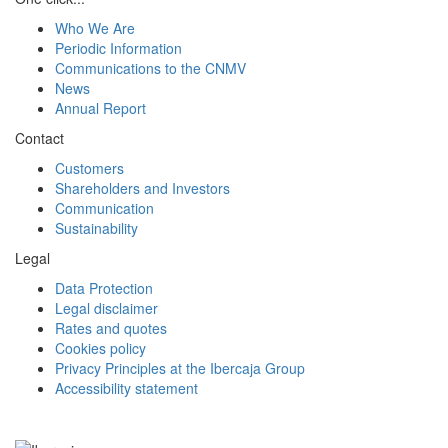
Who We Are
Periodic Information
Communications to the CNMV
News
Annual Report
Contact
Customers
Shareholders and Investors
Communication
Sustainability
Legal
Data Protection
Legal disclaimer
Rates and quotes
Cookies policy
Privacy Principles at the Ibercaja Group
Accessibility statement
Facebook
Twitter
LinkedIn
YouTube
Instagram
Tiktok