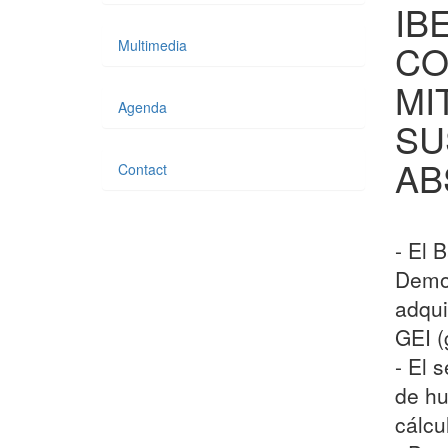
IB
Multimedia
CO
MI
Agenda
SU
AB
Contact
- El 
Demog
adqui
GEI (
- El 
de hu
cálcu