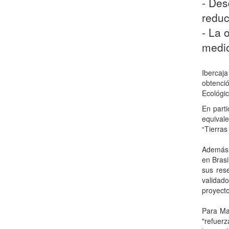
- Des
reduc
- La 
medio
I
bercaja
obtenci
Ecológi
En parti
equival
“Tierras
Además,
en Brasi
sus res
validad
proyect
Para Ma
"refuerz