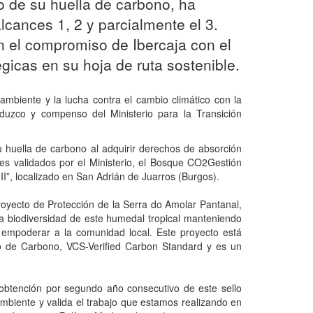
lo de su huella de carbono, ha
cances 1, 2 y parcialmente el 3.
n el compromiso de Ibercaja con el
gicas en su hoja de ruta sostenible.
mbiente y la lucha contra el cambio climático con la
eduzco y compenso del Ministerio para la Transición
su huella de carbono al adquirir derechos de absorción
es validados por el Ministerio, el Bosque CO2Gestión
I”, localizado en San Adrián de Juarros (Burgos).
oyecto de Protección de la Serra do Amolar Pantanal,
 rica biodiversidad de este humedal tropical manteniendo
y empoderar a la comunidad local. Este proyecto está
io de Carbono, VCS-Verified Carbon Standard y es un
 obtención por segundo año consecutivo de este sello
mbiente y valida el trabajo que estamos realizando en