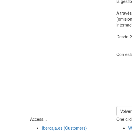
la gesti
A través
(emisio
internac
Desde 20
Con esta
Volver
Access...
One click
Ibercaja.es (Customers)
W