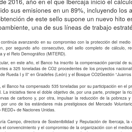
de 2016, año en el que Ibercaja inició el cálcu
ido sus emisiones en un 89%, incluyendo los al
obtención de este sello supone un nuevo hito e
ambiente, una de sus líneas de trabajo estraté
 continúa avanzando en su compromiso con la protección del medio a
ón, por segundo año consecutivo, del sello completo de cálculo, r
ca y el Reto Demográfico (MITERD).
cular, en este año, el Banco ha inscrito la compensación parcial de 
entes a 325 toneladas de CO2 procedentes de los proyectos nacional
 de Rueda I y II” en Gradefes (León) y el Bosque CO2Gestión “Juarros I
 el Banco ha compensado 535 toneladas por su participación en el pr
l. La iniciativa tiene el doble objetivo de, por una parte, proteger la
ervas de carbono y, por otra, impulsar la reducción de la pobreza 
o por uno de los estándares más prestigiosos del Mercado Voluntar
o REDD+ de Naciones Unidas.
ría Campo, directora de Sostenibilidad y Reputación de Ibercaja, la
a el convencimiento y el compromiso de la organización con el medioa