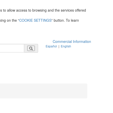
es to allow access to browsing and the services offered
king on the “
COOKIE SETTINGS
” button. To learn
Commercial Information
Español
|
English