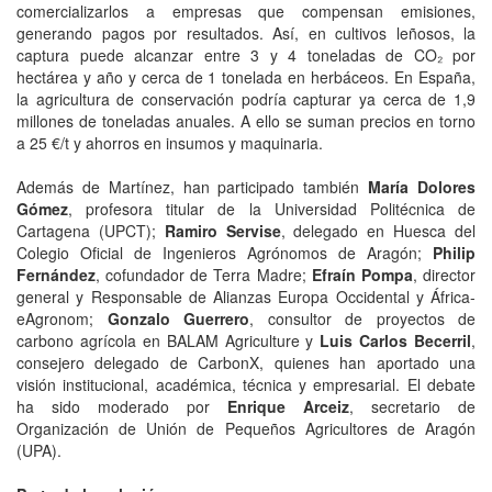
comercializarlos a empresas que compensan emisiones,
generando pagos por resultados. Así, en cultivos leñosos, la
captura puede alcanzar entre 3 y 4 toneladas de CO₂ por
hectárea y año y cerca de 1 tonelada en herbáceos. En España,
la agricultura de conservación podría capturar ya cerca de 1,9
millones de toneladas anuales. A ello se suman precios en torno
a 25 €/t y ahorros en insumos y maquinaria.
Además de Martínez, han participado también
María Dolores
Gómez
, profesora titular de la Universidad Politécnica de
Cartagena (UPCT);
Ramiro Servise
, delegado en Huesca del
Colegio Oficial de Ingenieros Agrónomos de Aragón;
Philip
Fernández
, cofundador de Terra Madre;
Efraín Pompa
, director
general y Responsable de Alianzas Europa Occidental y África-
eAgronom;
Gonzalo Guerrero
, consultor de proyectos de
carbono agrícola en BALAM Agriculture y
Luis Carlos Becerril
,
consejero delegado de CarbonX, quienes han aportado una
visión institucional, académica, técnica y empresarial. El debate
ha sido moderado por
Enrique Arceiz
, secretario de
Organización de Unión de Pequeños Agricultores de Aragón
(UPA).