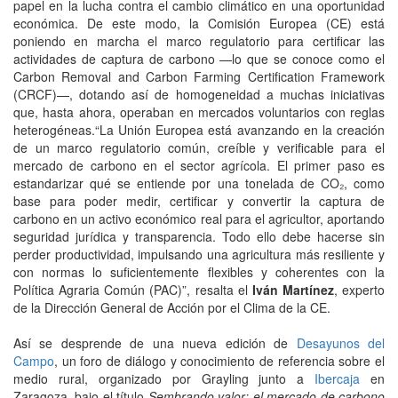
papel en la lucha contra el cambio climático en una oportunidad
económica. De este modo, la Comisión Europea (CE) está
poniendo en marcha el marco regulatorio para certificar las
actividades de captura de carbono —lo que se conoce como el
Carbon Removal and Carbon Farming Certification Framework
(CRCF)—, dotando así de homogeneidad a muchas iniciativas
que, hasta ahora, operaban en mercados voluntarios con reglas
heterogéneas.“La Unión Europea está avanzando en la creación
de un marco regulatorio común, creíble y verificable para el
mercado de carbono en el sector agrícola. El primer paso es
estandarizar qué se entiende por una tonelada de CO₂, como
base para poder medir, certificar y convertir la captura de
carbono en un activo económico real para el agricultor, aportando
seguridad jurídica y transparencia. Todo ello debe hacerse sin
perder productividad, impulsando una agricultura más resiliente y
con normas lo suficientemente flexibles y coherentes con la
Política Agraria Común (PAC)”, resalta el
Iván Martínez
, experto
de la Dirección General de Acción por el Clima de la CE.
Así se desprende de una nueva edición de
Desayunos del
Campo
, un foro de diálogo y conocimiento de referencia sobre el
medio rural, organizado por Grayling junto a
Ibercaja
en
Zaragoza, bajo el título
Sembrando valor: el mercado de carbono