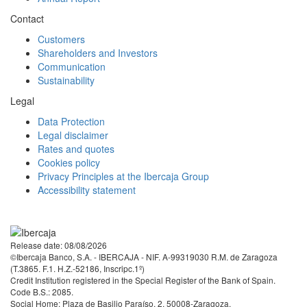
Contact
Customers
Shareholders and Investors
Communication
Sustainability
Legal
Data Protection
Legal disclaimer
Rates and quotes
Cookies policy
Privacy Principles at the Ibercaja Group
Accessibility statement
Facebook
Twitter
LinkedIn
YouTube
Instagram
Tiktok
Release date: 08/08/2026
©Ibercaja Banco, S.A. - IBERCAJA - NIF. A-99319030 R.M. de Zaragoza
(T.3865. F.1. H.Z.-52186, Inscripc.1º)
Credit Institution registered in the Special Register of the Bank of Spain.
Code B.S.: 2085.
Social Home: Plaza de Basilio Paraíso, 2. 50008-Zaragoza.