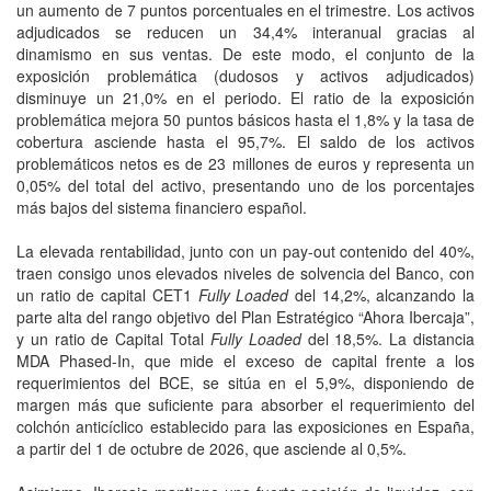
un aumento de 7 puntos porcentuales en el trimestre. Los activos
adjudicados se reducen un 34,4% interanual gracias al
dinamismo en sus ventas. De este modo, el conjunto de la
exposición problemática (dudosos y activos adjudicados)
disminuye un 21,0% en el periodo. El ratio de la exposición
problemática mejora 50 puntos básicos hasta el 1,8% y la tasa de
cobertura asciende hasta el 95,7%. El saldo de los activos
problemáticos netos es de 23 millones de euros y representa un
0,05% del total del activo, presentando uno de los porcentajes
más bajos del sistema financiero español.
La elevada rentabilidad, junto con un pay-out contenido del 40%,
traen consigo unos elevados niveles de solvencia del Banco, con
un ratio de capital CET1
Fully Loaded
del 14,2%, alcanzando la
parte alta del rango objetivo del Plan Estratégico “Ahora Ibercaja”,
y un ratio de Capital Total
Fully Loaded
del 18,5%. La distancia
MDA Phased-In, que mide el exceso de capital frente a los
requerimientos del BCE, se sitúa en el 5,9%, disponiendo de
margen más que suficiente para absorber el requerimiento del
colchón anticíclico establecido para las exposiciones en España,
a partir del 1 de octubre de 2026, que asciende al 0,5%.