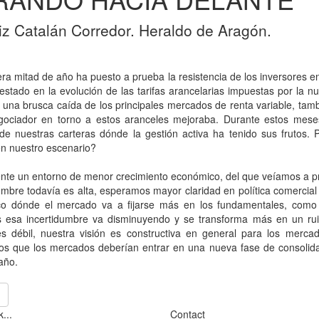
iz Catalán Corredor. Heraldo de Aragón.
ra mitad de año ha puesto a prueba la resistencia de los inversores en
estado en la evolución de las tarifas arancelarias impuestas por la 
r una brusca caída de los principales mercados de renta variable, tam
gociador en torno a estos aranceles mejoraba. Durante estos meses,
 de nuestras carteras dónde la gestión activa ha tenido sus frutos
n nuestro escenario?
te un entorno de menor crecimiento económico, del que veíamos a pri
umbre todavía es alta, esperamos mayor claridad en política comercial y
o dónde el mercado va a fijarse más en los fundamentales, como l
s esa incertidumbre va disminuyendo y se transforma más en un ru
s débil, nuestra visión es constructiva en general para los mercad
s que los mercados deberían entrar en una nueva fase de consolid
 año.
...
Contact