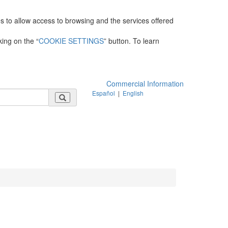
es to allow access to browsing and the services offered
king on the “
COOKIE SETTINGS
” button. To learn
Commercial Information
Español
|
English