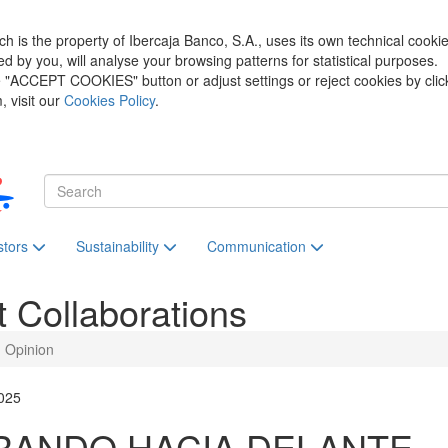
h is the property of Ibercaja Banco, S.A., uses its own technical cooki
zed by you, will analyse your browsing patterns for statistical purposes.
he "ACCEPT COOKIES" button or adjust settings or reject cookies by clic
 visit our
Cookies Policy
.
stors
Sustainability
Communication
t
Collaborations
Opinion
025
RANDO HACIA DELANTE