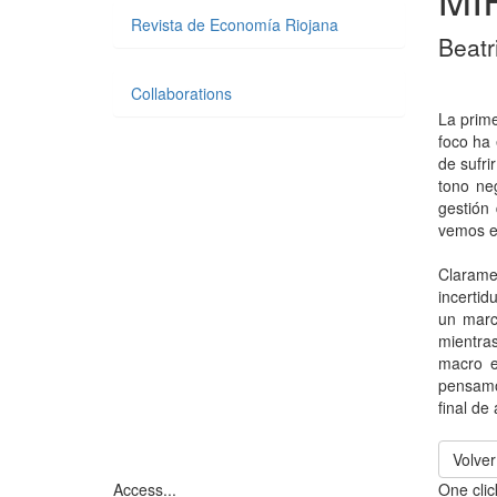
Revista de Economía Riojana
Beatr
Collaborations
La prime
foco ha 
de sufri
tono ne
gestión
vemos e
Claramen
incertid
un marc
mientra
macro e
pensamo
final de
Volver
Access...
One click