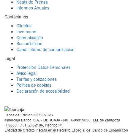
Notas de Prensa
Informes Anuales
Contáctanos
Clientes
Inversores
Comunicación
Sostenibilidad
Canal interno de comunicación
Legal
Protección Datos Personales
Aviso legal
Tarifas y cotizaciones
Política de cookies
Declaración de accesibilidad
Facebook
Twitter
LinkedIn
YouTube
Instagram
Tiktok
Fecha de Edición: 06/08/2026
©Ibercaja Banco, S.A. - IBERCAJA - NIF. A-99319030 R.M. de Zaragoza
(T.3865. F.1. H.Z.-52186, Inscripc.1º)
Entidad de Crédito inscrita en el Registro Especial del Banco de España con