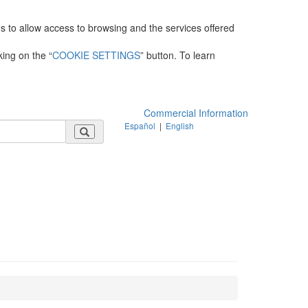
es to allow access to browsing and the services offered
king on the “
COOKIE SETTINGS
” button. To learn
Commercial Information
Español
|
English