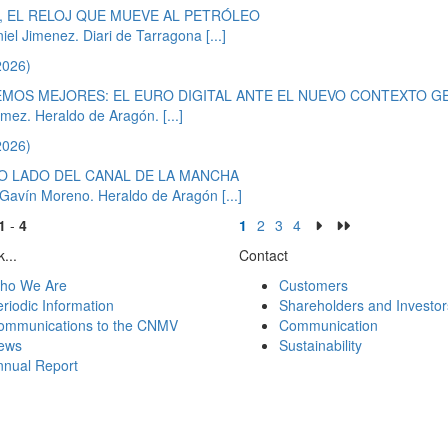
 EL RELOJ QUE MUEVE AL PETRÓLEO
iel Jimenez. Diari de Tarragona
[...]
2026)
MOS MEJORES: EL EURO DIGITAL ANTE EL NUEVO CONTEXTO G
mez. Heraldo de Aragón.
[...]
2026)
O LADO DEL CANAL DE LA MANCHA
a Gavín Moreno. Heraldo de Aragón
[...]
1
-
4
1
2
3
4
...
Contact
ho We Are
Customers
riodic Information
Shareholders and Investor
ommunications to the CNMV
Communication
ews
Sustainability
nnual Report