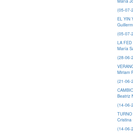
María J
(05-07-
EL YIN
Guiller
(05-07-
LA FED
María S
(28-06-
VERANO
Miriam 
(21-06-
CAMBIO
Beatriz
(14-06-
TURNO 
Cristin
(14-06-