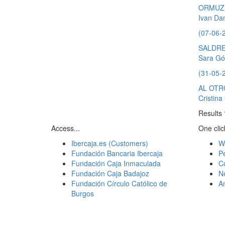
ORMUZ,
Ivan Dan
(07-06-
SALDRE
Sara Gó
(31-05-
AL OTR
Cristin
Results
Access...
One click
Ibercaja.es (Customers)
W
Fundación Bancaria Ibercaja
Pe
Fundación Caja Inmaculada
C
Fundación Caja Badajoz
N
Fundación Círculo Católico de
A
Burgos