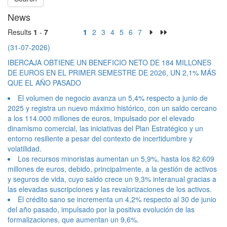
News
Results
1
-
7
1
2
3
4
5
6
7
(31-07-2026)
IBERCAJA OBTIENE UN BENEFICIO NETO DE 184 MILLONES
DE EUROS EN EL PRIMER SEMESTRE DE 2026, UN 2,1% MÁS
QUE EL AÑO PASADO
El volumen de negocio avanza un 5,4% respecto a junio de
2025 y registra un nuevo máximo histórico, con un saldo cercano
a los 114.000 millones de euros, impulsado por el elevado
dinamismo comercial, las iniciativas del Plan Estratégico y un
entorno resiliente a pesar del contexto de incertidumbre y
volatilidad.
Los recursos minoristas aumentan un 5,9%, hasta los 82.609
millones de euros, debido, principalmente, a la gestión de activos
y seguros de vida, cuyo saldo crece un 9,3% interanual gracias a
las elevadas suscripciones y las revalorizaciones de los activos.
El crédito sano se incrementa un 4,2% respecto al 30 de junio
del año pasado, impulsado por la positiva evolución de las
formalizaciones, que aumentan un 9,6%.