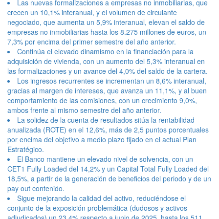
Las nuevas formalizaciones a empresas no inmobiliarias, que
crecen un 10,1% interanual, y el volumen de circulante
negociado, que aumenta un 5,9% interanual, elevan el saldo de
empresas no inmobiliarias hasta los 8.275 millones de euros, un
7,3% por encima del primer semestre del año anterior.
Continúa el elevado dinamismo en la financiación para la
adquisición de vivienda, con un aumento del 5,3% interanual en
las formalizaciones y un avance del 4,0% del saldo de la cartera.
Los ingresos recurrentes se incrementan un 8,6% interanual,
gracias al margen de intereses, que avanza un 11,1%, y al buen
comportamiento de las comisiones, con un crecimiento 9,0%,
ambos frente al mismo semestre del año anterior.
La solidez de la cuenta de resultados sitúa la rentabilidad
anualizada (ROTE) en el 12,6%, más de 2,5 puntos porcentuales
por encima del objetivo a medio plazo fijado en el actual Plan
Estratégico.
El Banco mantiene un elevado nivel de solvencia, con un
CET1 Fully Loaded del 14,2% y un Capital Total Fully Loaded del
18,5%, a partir de la generación de beneficios del periodo y de un
pay out contenido.
Sigue mejorando la calidad del activo, reduciéndose el
conjunto de la exposición problemática (dudosos y activos
adjudicados) un 23,4% respecto a junio de 2025, hasta los 511