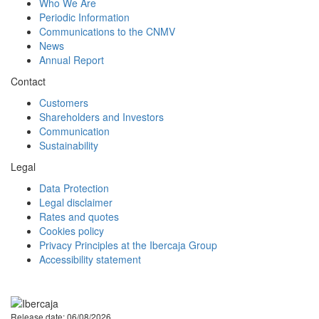
Who We Are
Periodic Information
Communications to the CNMV
News
Annual Report
Contact
Customers
Shareholders and Investors
Communication
Sustainability
Legal
Data Protection
Legal disclaimer
Rates and quotes
Cookies policy
Privacy Principles at the Ibercaja Group
Accessibility statement
Facebook
Twitter
LinkedIn
YouTube
Instagram
Tiktok
Release date: 06/08/2026