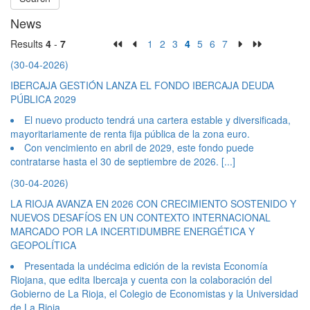
News
Results
4
-
7
1
2
3
4
5
6
7
(30-04-2026)
IBERCAJA GESTIÓN LANZA EL FONDO IBERCAJA DEUDA
PÚBLICA 2029
El nuevo producto tendrá una cartera estable y diversificada,
mayoritariamente de renta fija pública de la zona euro.
Con vencimiento en abril de 2029, este fondo puede
contratarse hasta el 30 de septiembre de 2026.
[...]
(30-04-2026)
LA RIOJA AVANZA EN 2026 CON CRECIMIENTO SOSTENIDO Y
NUEVOS DESAFÍOS EN UN CONTEXTO INTERNACIONAL
MARCADO POR LA INCERTIDUMBRE ENERGÉTICA Y
GEOPOLÍTICA
Presentada la undécima edición de la revista Economía
Riojana, que edita Ibercaja y cuenta con la colaboración del
Gobierno de La Rioja, el Colegio de Economistas y la Universidad
de La Rioja