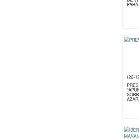
PARA
(22-1
PRES
"APU
SOBR
AZARA