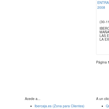
(30-1
IBER
MAÑA
LAS 
LA E
Página
Acede a...
A un clic
Ibercaja.es (Zona para Clientes)
Q