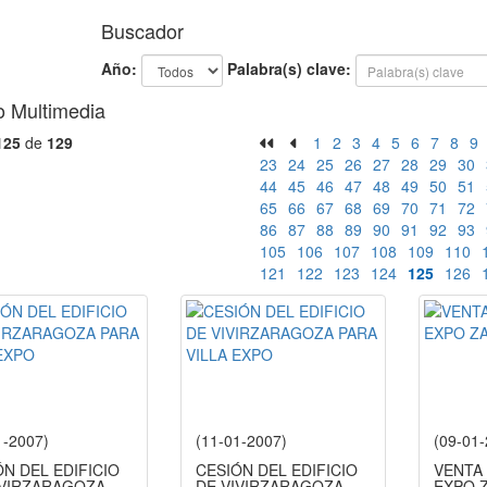
Buscador
Año:
Palabra(s) clave:
o Multimedia
125
de
129
1
2
3
4
5
6
7
8
9
23
24
25
26
27
28
29
30
44
45
46
47
48
49
50
51
65
66
67
68
69
70
71
72
86
87
88
89
90
91
92
93
105
106
107
108
109
110
121
122
123
124
125
126
1-2007)
(11-01-2007)
(09-01
N DEL EDIFICIO
CESIÓN DEL EDIFICIO
VENTA 
IVIRZARAGOZA
DE VIVIRZARAGOZA
EXPO 