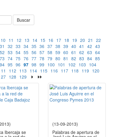
Buscar
10
11
12
13
14
15
16
17
18
19
20
21
22
31
32
33
34
35
36
37
38
39
40
41
42
43
52
53
54
55
56
57
58
59
60
61
62
63
64
73
74
75
76
77
78
79
80
81
82
83
84
85
94
95
96
97
98
99
100
101
102
103
104
111
112
113
114
115
116
117
118
119
120
127
128
129
-2013)
(13-09-2013)
a Ibercaja se
Palabras de apertura de
ra a la red de
José Luis Aguirre en el