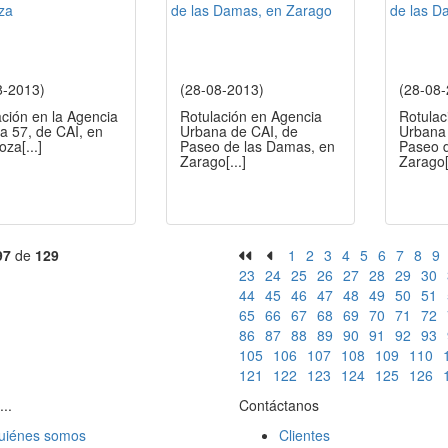
8-2013)
(28-08-2013)
(28-08
ción en la Agencia
Rotulación en Agencia
Rotulac
a 57, de CAI, en
Urbana de CAI, de
Urbana 
oza
[...]
Paseo de las Damas, en
Paseo 
Zarago
[...]
Zarago
97
de
129
1
2
3
4
5
6
7
8
9
23
24
25
26
27
28
29
30
44
45
46
47
48
49
50
51
65
66
67
68
69
70
71
72
86
87
88
89
90
91
92
93
105
106
107
108
109
110
121
122
123
124
125
126
...
Contáctanos
uiénes somos
Clientes