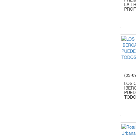
LA T
PROF
(03-0
LOS 
IBER
PUED
TODO