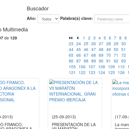
Buscador
Año:
Palabra(s) clave:
o Multimedia
97
de
129
1
2
3
4
5
6
7
8
9
23
24
25
26
27
28
29
30
44
45
46
47
48
49
50
51
65
66
67
68
69
70
71
72
86
87
88
89
90
91
92
93
105
106
107
108
109
110
121
122
123
124
125
126
0-2013)
(25-09-2013)
(17-09
O FRANCO,
PRESENTACIÓN DE LA
La marc
IO ARAGONEX A
VII MARATÓN
incorpo