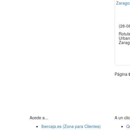
(28-0
Rotula
Urban
Zarag
Página
Acede a...
A un clic
Ibercaja.es (Zona para Clientes)
Q