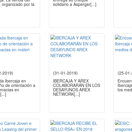
, organizado por la
solidario a Asperger
[...]
2-2019)
(31-01-2019)
(25-01
da Ibercaja en
IBERCAJA Y AREX
Encuent
ño de orientación a
COLABORARÁN EN LOS
Ibercaj
rmacias en
DESAYUNOS AREX
los med
i
[...]
NETWORK
[...]