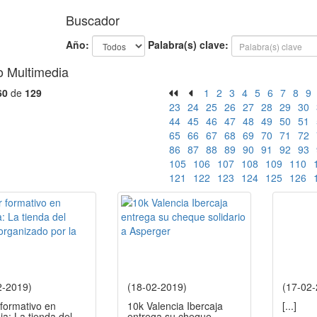
Buscador
Año:
Palabra(s) clave:
o Multimedia
60
de
129
1
2
3
4
5
6
7
8
9
23
24
25
26
27
28
29
30
44
45
46
47
48
49
50
51
65
66
67
68
69
70
71
72
86
87
88
89
90
91
92
93
105
106
107
108
109
110
121
122
123
124
125
126
2-2019)
(18-02-2019)
(17-02
 formativo en
10k Valencia Ibercaja
[...]
ja: La tienda del
entrega su cheque