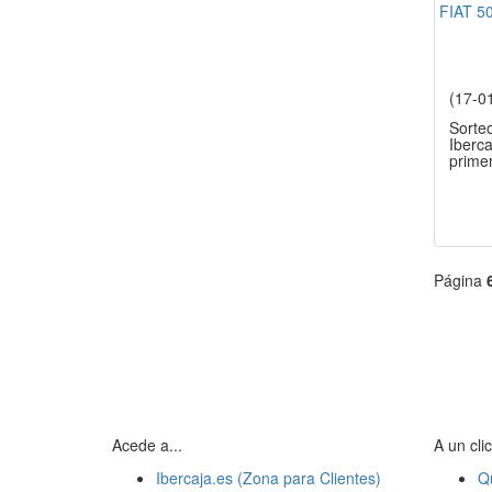
(17-0
Sorte
Iberca
prime
Página
Acede a...
A un clic
Ibercaja.es (Zona para Clientes)
Q