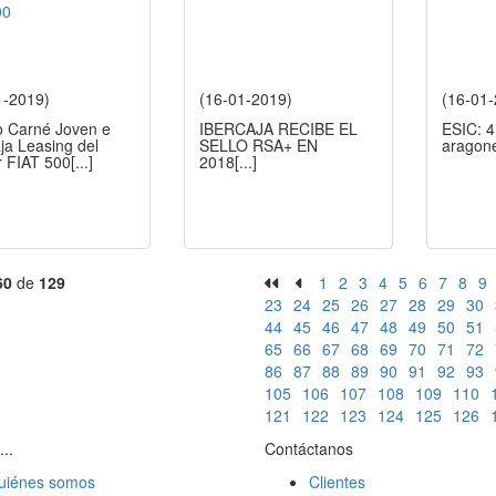
1-2019)
(16-01-2019)
(16-01
o Carné Joven e
IBERCAJA RECIBE EL
ESIC: 4
ja Leasing del
SELLO RSA+ EN
aragon
r FIAT 500
[...]
2018
[...]
60
de
129
1
2
3
4
5
6
7
8
9
23
24
25
26
27
28
29
30
44
45
46
47
48
49
50
51
65
66
67
68
69
70
71
72
86
87
88
89
90
91
92
93
105
106
107
108
109
110
121
122
123
124
125
126
...
Contáctanos
uiénes somos
Clientes