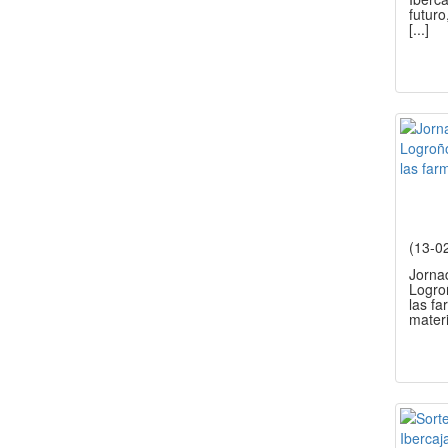
futuro
[...]
(13-0
Jorna
Logro
las fa
mater