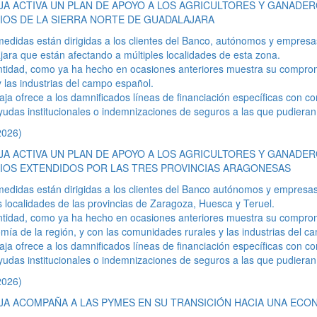
JA ACTIVA UN PLAN DE APOYO A LOS AGRICULTORES Y GANADE
IOS DE LA SIERRA NORTE DE GUADALAJARA
edidas están dirigidas a los clientes del Banco, autónomos y empresas
ara que están afectando a múltiples localidades de esta zona.
tidad, como ya ha hecho en ocasiones anteriores muestra su comprom
y las industrias del campo español.
aja ofrece a los damnificados líneas de financiación específicas con c
yudas institucionales o indemnizaciones de seguros a las que pudiera
2026)
JA ACTIVA UN PLAN DE APOYO A LOS AGRICULTORES Y GANADE
IOS EXTENDIDOS POR LAS TRES PROVINCIAS ARAGONESAS
edidas están dirigidas a los clientes del Banco autónomos y empresas
s localidades de las provincias de Zaragoza, Huesca y Teruel.
tidad, como ya ha hecho en ocasiones anteriores muestra su compromi
mía de la región, y con las comunidades rurales y las industrias del c
aja ofrece a los damnificados líneas de financiación específicas con c
yudas institucionales o indemnizaciones de seguros a las que pudiera
2026)
JA ACOMPAÑA A LAS PYMES EN SU TRANSICIÓN HACIA UNA ECO