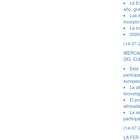
La En
año, gra
Las e
incorpor
La in
2026 
(14-07-
IBERCA
DEL EU
Esta 
particip
europeo
La al
tecnológ
El pr
alineada
La se
particip
(14-07-
LA FER