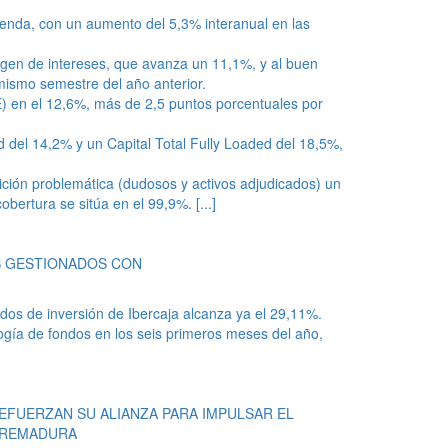
vienda, con un aumento del 5,3% interanual en las
rgen de intereses, que avanza un 11,1%, y al buen
mismo semestre del año anterior.
TE) en el 12,6%, más de 2,5 puntos porcentuales por
 del 14,2% y un Capital Total Fully Loaded del 18,5%,
sición problemática (dudosos y activos adjudicados) un
cobertura se sitúa en el 99,9%.
[...]
S GESTIONADOS CON
ndos de inversión de Ibercaja alcanza ya el 29,11%.
ogía de fondos en los seis primeros meses del año,
EFUERZAN SU ALIANZA PARA IMPULSAR EL
TREMADURA