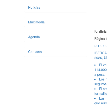
Noticias
Multimedia
Notici
Agenda
Página
(31-07-
Contacto
IBERCA
2026, 
El vo
114.000 
a pesar 
Los r
seguros 
El cr
formali
Las n
que aume