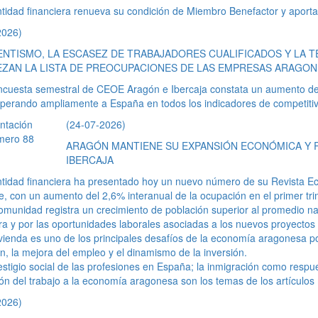
tidad financiera renueva su condición de Miembro Benefactor y aport
2026)
ENTISMO, LA ESCASEZ DE TRABAJADORES CUALIFICADOS Y LA T
ZAN LA LISTA DE PREOCUPACIONES DE LAS EMPRESAS ARAGO
ncuesta semestral de CEOE Aragón e Ibercaja constata un aumento de 
uperando ampliamente a España en todos los indicadores de competiti
(24-07-2026)
ARAGÓN MANTIENE SU EXPANSIÓN ECONÓMICA Y 
IBERCAJA
ntidad financiera ha presentado hoy un nuevo número de su Revista E
e, con un aumento del 2,6% interanual de la ocupación en el primer tri
munidad registra un crecimiento de población superior al promedio nac
ra y por las oportunidades laborales asociadas a los nuevos proyecto
vienda es uno de los principales desafíos de la economía aragonesa 
n, la mejora del empleo y el dinamismo de la inversión.
estigio social de las profesiones en España; la inmigración como respu
ón del trabajo a la economía aragonesa son los temas de los artículos
2026)