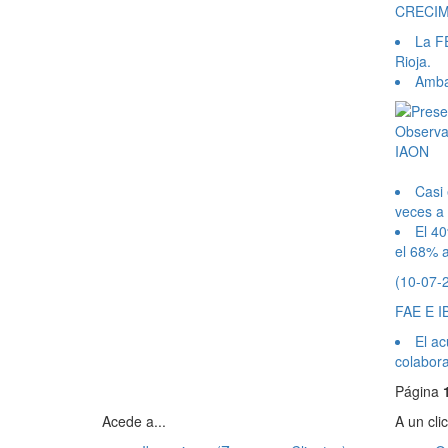
CRECIM
La FE
Rioja.
Amba
Casi 
veces a 
El 40
el 68% 
(10-07-
FAE E 
El ac
colabora
Página
Acede a...
A un clic