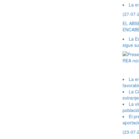
La en
(27-07-
EL ABS
ENCABE
La E
sigue s
La e
favorabl
La Co
extranje
La vi
població
El pr
aportaci
(23-07-