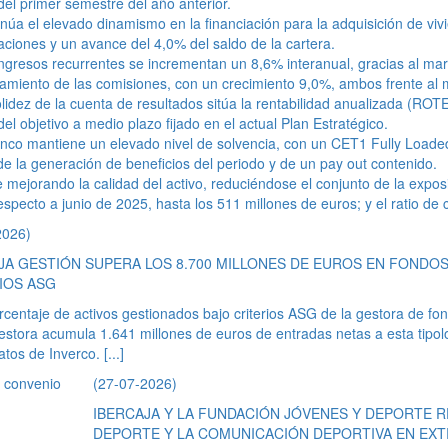
el primer semestre del año anterior.
núa el elevado dinamismo en la financiación para la adquisición de vi
aciones y un avance del 4,0% del saldo de la cartera.
ngresos recurrentes se incrementan un 8,6% interanual, gracias al ma
miento de las comisiones, con un crecimiento 9,0%, ambos frente al 
lidez de la cuenta de resultados sitúa la rentabilidad anualizada (RO
el objetivo a medio plazo fijado en el actual Plan Estratégico.
nco mantiene un elevado nivel de solvencia, con un CET1 Fully Loaded
 de la generación de beneficios del periodo y de un pay out contenido.
 mejorando la calidad del activo, reduciéndose el conjunto de la expo
specto a junio de 2025, hasta los 511 millones de euros; y el ratio de 
2026)
JA GESTIÓN SUPERA LOS 8.700 MILLONES DE EUROS EN FONDO
IOS ASG
rcentaje de activos gestionados bajo criterios ASG de la gestora de fo
stora acumula 1.641 millones de euros de entradas netas a esta tipol
atos de Inverco.
[...]
(27-07-2026)
IBERCAJA Y LA FUNDACIÓN JÓVENES Y DEPORTE R
DEPORTE Y LA COMUNICACIÓN DEPORTIVA EN EX