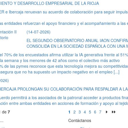
IENTO Y DESARROLLO EMPRESARIAL DE LA RIOJA
R e Ibercaja renuevan su acuerdo de colaboración para seguir impulsa
s entidades refuerzan el apoyo financiero y el acompañamiento a las
(14-07-2026)
EL SEGUNDO OBSERVATORIO ANUAL IAON CONFIRMA
CONSOLIDA EN LA SOCIEDAD ESPAÑOLA CON UNA M
el 70% de los encuestados afirma utilizar la IA generativa frente al 5
la semana y los menores de 42 años como el colectivo más activo
% de las pymes reconoce que esta tecnología mejora su competitivida
asegura que no ha supuesto un impacto negativo en el empleo
[...]
2026)
IBERCAJA PROLONGAN SU COLABORACIÓN PARA RESPALDAR A L
uerdo permitirá a los asociados de la patronal acceder a productos fin
ción entre ambas entidades en acciones de formación y apoyo al tejid
1
de
7
1
2
3
4
5
6
7
...
Contáctanos