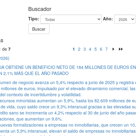
Buscador
Tipo:
Año:
Buscar
as
1
de
7
1
2
3
4
5
6
7
2026)
JA OBTIENE UN BENEFICIO NETO DE 184 MILLONES DE EUROS E
UN 2,1% MÁS QUE EL AÑO PASADO
lumen de negocio avanza un 5,4% respecto a junio de 2025 y registra 
millones de euros, impulsado por el elevado dinamismo comercial, las in
del contexto de incertidumbre y volatilidad.
ecursos minoristas aumentan un 5,9%, hasta los 82.609 millones de eur
de vida, cuyo saldo crece un 9,3% interanual gracias a las elevadas sus
édito sano se incrementa un 4,2% respecto al 30 de junio del año pasad
zaciones, que aumentan un 9,6%.
uevas formalizaciones a empresas no inmobiliarias, que crecen un 10,
nta un 5,9% interanual, elevan el saldo de empresas no inmobiliarias