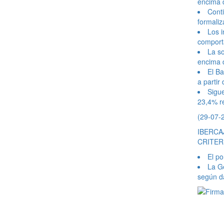
encima d
Conti
formaliz
Los i
comporta
La so
encima d
El Ba
a partir
Sigue
23,4% re
(29-07-
IBERCA
CRITER
El po
La Ge
según d