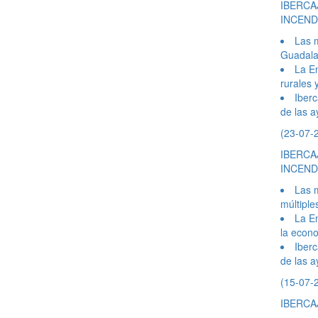
IBERCA
INCEND
Las m
Guadalaj
La En
rurales 
Iberc
de las a
(23-07-
IBERCA
INCEND
Las m
múltiple
La En
la econo
Iberc
de las a
(15-07-
IBERCA