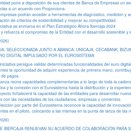
tidad pone a disposición de sus clientes de Banca de Empresas un servi
cias a un acuerdo con Proporciona.
mpresas podrán acceder a herramientas de diagnóstico, medición y a
ación de criterios de sostenibilidad y mejorar su competitividad.
iciativa se enmarca en el Plan Estratégico Ahora Ibercaja 2024
y refuerza el compromiso de la Entidad con el desarrollo sostenible y
2026)
JA, SELECCIONADA JUNTO A ABANCA, UNICAJA, CECABANK, BIZUM
RO DIGITAL IMPULSADO POR EL EUROSISTEMA
iniciativa persigue validar determinadas funcionalidades del euro digit
antes la oportunidad de adquirir experiencia de primera mano, contribu
 de pagos.
ianza reúne capacidades complementarias a lo largo de toda la cadena 
ica y la conexión con el Eurosistema hasta la distribución y la experien
oyecto fortalecerá la capacidad de las entidades para desarrollar nuev
s con las necesidades de los ciudadanos, empresas y comercios.
lección por parte del Eurosistema reconoce la capacidad de innovación
antes en el piloto, colocando a las mismas en la punta de lanza de la
2026)
 E IBERCAJA RENUEVAN SU ACUERDO DE COLABORACIÓN PARA 