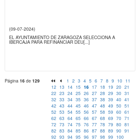
(09-07-2024)
EL AYUNTAMIENTO DE ZARAGOZA SELECCIONA A
IBERCAJA PARA REFINANCIAR DEU
[...]
Página
16
de
129
1
2
3
4
5
6
7
8
9
10
11
12
13
14
15
16
17
18
19
20
21
22
23
24
25
26
27
28
29
30
31
32
33
34
35
36
37
38
39
40
41
42
43
44
45
46
47
48
49
50
51
52
53
54
55
56
57
58
59
60
61
62
63
64
65
66
67
68
69
70
71
72
73
74
75
76
77
78
79
80
81
82
83
84
85
86
87
88
89
90
91
92
93
94
95
96
97
98
99
100