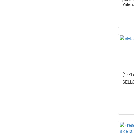
Valen
(17-1
SELL