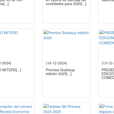
cia
[...]
novedades para 2025
[...]
2-2024)
(16-12-2024)
(13-12
O MITERD
[...]
Premios Scalesup
PRESE
edición 2025
[...]
EDICI
COME