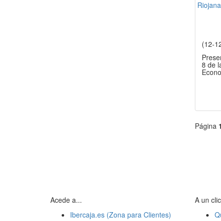
(12-1
Prese
8 de l
Econo
Página
Acede a...
A un clic
Ibercaja.es (Zona para Clientes)
Q