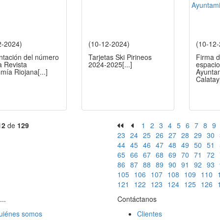
2-2024)
(10-12-2024)
(10-12
ntación del número
Tarjetas Ski Pirineos
Firma d
a Revista
2024-2025
[...]
espacio
mía Riojana
[...]
Ayunta
Calatay
12
de
129
1
2
3
4
5
6
7
8
9
23
24
25
26
27
28
29
30
44
45
46
47
48
49
50
51
65
66
67
68
69
70
71
72
86
87
88
89
90
91
92
93
105
106
107
108
109
110
121
122
123
124
125
126
...
Contáctanos
uiénes somos
Clientes