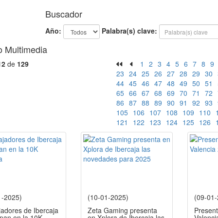
Buscador
Año:
Palabra(s) clave:
o Multimedia
12
de
129
1
2
3
4
5
6
7
8
9
23
24
25
26
27
28
29
30
44
45
46
47
48
49
50
51
65
66
67
68
69
70
71
72
86
87
88
89
90
91
92
93
105
106
107
108
109
110
121
122
123
124
125
126
1-2025)
(10-01-2025)
(09-01
jadores de Ibercaja
Zeta Gaming presenta
Present
ipan en la 10K
en Xplora de Ibercaja las
Valenci