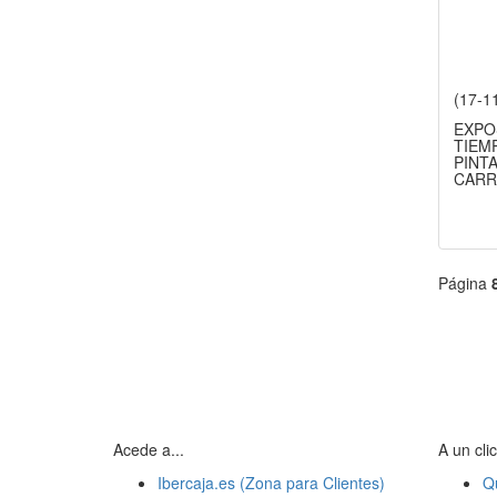
(17-1
EXPO
TIEM
PINTA
CARR
Página
Acede a...
A un clic
Ibercaja.es (Zona para Clientes)
Q