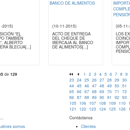
1-2015)
(10-11-2015)
(05-11
SICIÓN "EL
ACTO DE ENTREGA
LOS E
PO TAMBIÉN
DEL CHEQUE DE
COINC
", ALBERTO
IBERCAJA AL BANCO
IMPOR
ERA BLECUA
[...]
DE ALIMENTOS
[...]
COMPL
PENSI
85
de
129
1
2
3
4
5
6
7
8
9
23
24
25
26
27
28
29
30
44
45
46
47
48
49
50
51
65
66
67
68
69
70
71
72
86
87
88
89
90
91
92
93
105
106
107
108
109
110
121
122
123
124
125
126
...
Contáctanos
uiénes somos
Clientes