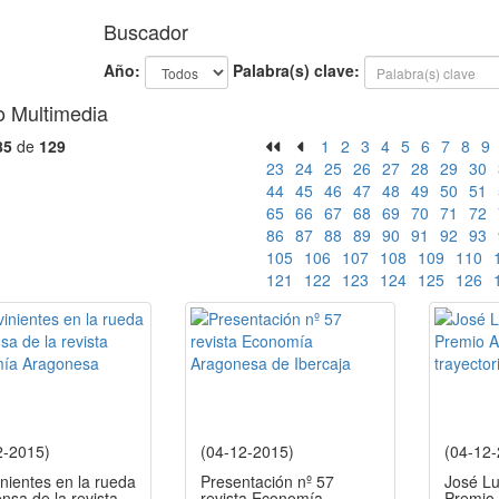
Buscador
Año:
Palabra(s) clave:
o Multimedia
85
de
129
1
2
3
4
5
6
7
8
9
23
24
25
26
27
28
29
30
44
45
46
47
48
49
50
51
65
66
67
68
69
70
71
72
86
87
88
89
90
91
92
93
105
106
107
108
109
110
121
122
123
124
125
126
2-2015)
(04-12-2015)
(04-12
inientes en la rueda
Presentación nº 57
José Lu
nsa de la revista
revista Economía
Premio