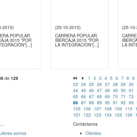
0-2015)
(25-10-2015)
(25-10
ERA POPULAR
CARRERA POPULAR
CARRE
AJA 2015 "POR
IBERCAJA 2015 "POR
IBERCA
NTEGRACIÓN"
[...]
LA INTEGRACIÓN"
[...]
LA IN
86
de
129
1
2
3
4
5
6
7
8
9
23
24
25
26
27
28
29
30
44
45
46
47
48
49
50
51
65
66
67
68
69
70
71
72
86
87
88
89
90
91
92
93
105
106
107
108
109
110
121
122
123
124
125
126
...
Contáctanos
uiénes somos
Clientes