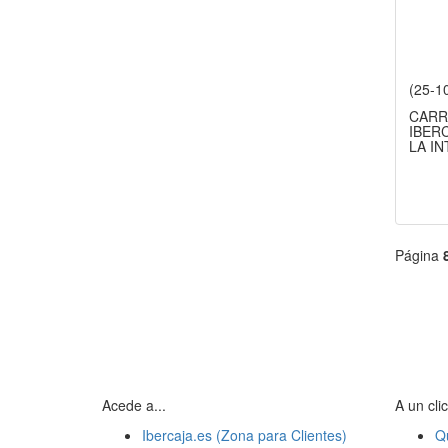
(25-1
CARR
IBERC
LA I
Página
Acede a...
A un clic
Ibercaja.es (Zona para Clientes)
Q