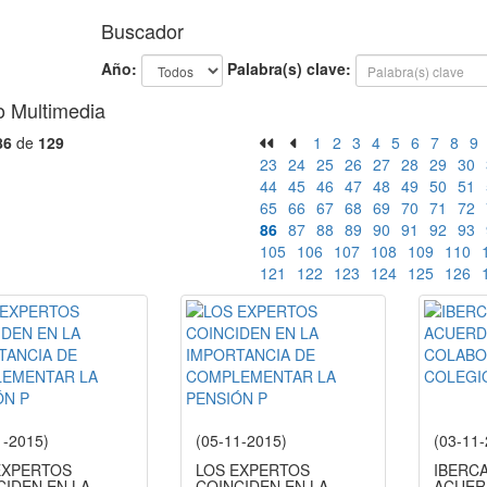
Buscador
Año:
Palabra(s) clave:
o Multimedia
86
de
129
1
2
3
4
5
6
7
8
9
23
24
25
26
27
28
29
30
44
45
46
47
48
49
50
51
65
66
67
68
69
70
71
72
86
87
88
89
90
91
92
93
105
106
107
108
109
110
121
122
123
124
125
126
1-2015)
(05-11-2015)
(03-11
EXPERTOS
LOS EXPERTOS
IBERC
CIDEN EN LA
COINCIDEN EN LA
ACUER