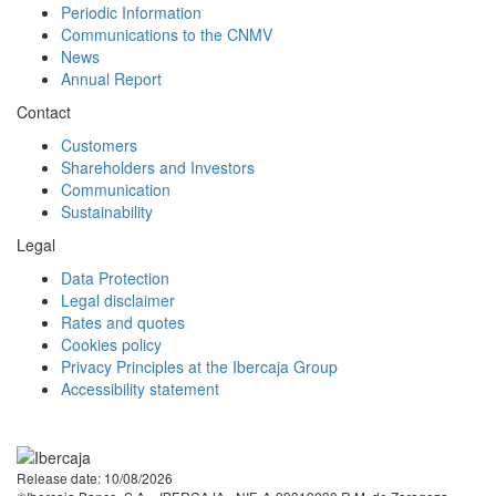
Periodic Information
Communications to the CNMV
News
Annual Report
Contact
Customers
Shareholders and Investors
Communication
Sustainability
Legal
Data Protection
Legal disclaimer
Rates and quotes
Cookies policy
Privacy Principles at the Ibercaja Group
Accessibility statement
Facebook
Twitter
LinkedIn
YouTube
Instagram
Tiktok
Release date: 10/08/2026