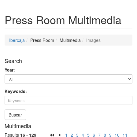
Press Room
Multimedia
Ibercaja
Press Room
Multimedia
Images
Search
Year:
Keywords:
Buscar
Multimedia
Results
16
-
129
1
2
3
4
5
6
7
8
9
10
11