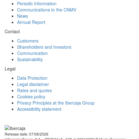
Periodic Information
Communications to the CNMV
News
Annual Report
Contact
Customers
Shareholders and Investors
Communication
Sustainability
Legal
Data Protection
Legal disclaimer
Rates and quotes
Cookies policy
Privacy Principles at the Ibercaja Group
Accessibility statement
Facebook
Twitter
LinkedIn
YouTube
Instagram
Tiktok
Release date: 07/08/2026