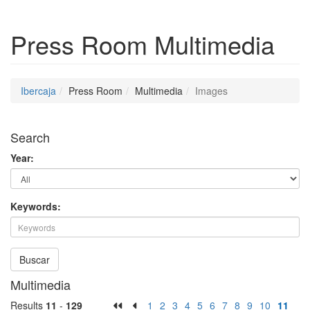
Press Room
Multimedia
Ibercaja
Press Room
Multimedia
Images
Search
Year:
Keywords:
Buscar
Multimedia
Results
11
-
129
1
2
3
4
5
6
7
8
9
10
11