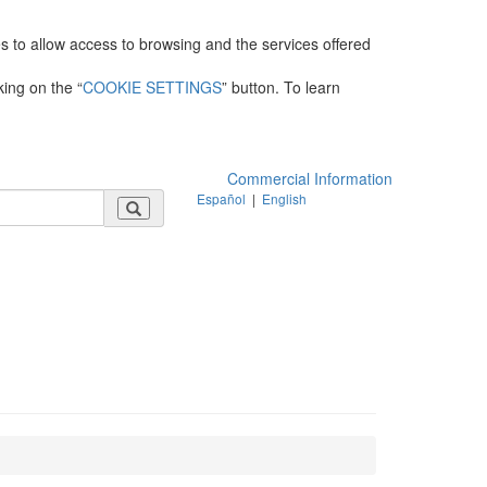
es to allow access to browsing and the services offered
king on the “
COOKIE SETTINGS
” button. To learn
Commercial Information
Español
|
English