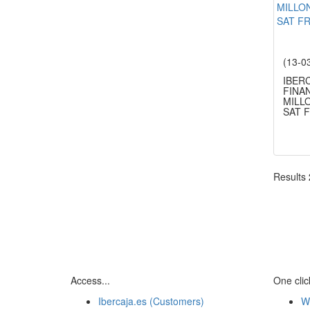
(13-0
IBER
FINAN
MILL
SAT 
Results
Access...
One click
Ibercaja.es (Customers)
W