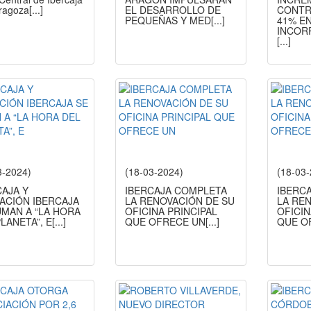
ragoza
[...]
EL DESARROLLO DE
CONTR
PEQUEÑAS Y MED
[...]
41% EN
INCOR
[...]
3-2024)
(18-03-2024)
(18-03
CAJA Y
IBERCAJA COMPLETA
IBERC
ACIÓN IBERCAJA
LA RENOVACIÓN DE SU
LA RE
UMAN A “LA HORA
OFICINA PRINCIPAL
OFICIN
LANETA”, E
[...]
QUE OFRECE UN
[...]
QUE O