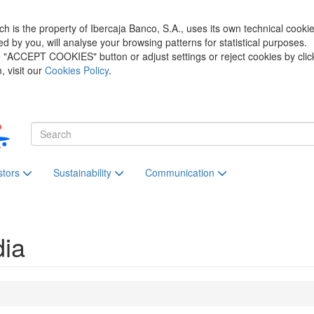
h is the property of Ibercaja Banco, S.A., uses its own technical cooki
zed by you, will analyse your browsing patterns for statistical purposes.
he "ACCEPT COOKIES" button or adjust settings or reject cookies by clic
 visit our
Cookies Policy
.
stors
Sustainability
Communication
dia