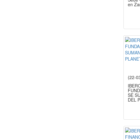
en Za
(22-0
IBER
FUND
SE S
DEL P