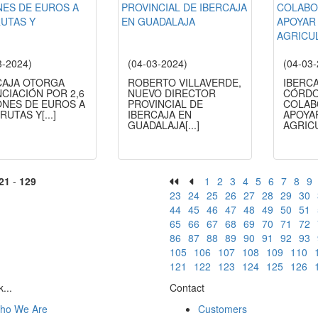
3-2024)
(04-03-2024)
(04-03
CAJA OTORGA
ROBERTO VILLAVERDE,
IBERCA
CIACIÓN POR 2,6
NUEVO DIRECTOR
CÓRD
ONES DE EUROS A
PROVINCIAL DE
COLAB
FRUTAS Y
[...]
IBERCAJA EN
APOYA
GUADALAJA
[...]
AGRIC
21
-
129
1
2
3
4
5
6
7
8
9
23
24
25
26
27
28
29
30
44
45
46
47
48
49
50
51
65
66
67
68
69
70
71
72
86
87
88
89
90
91
92
93
105
106
107
108
109
110
121
122
123
124
125
126
...
Contact
ho We Are
Customers