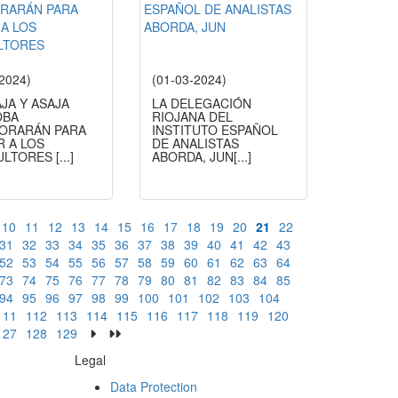
-2024)
(01-03-2024)
JA Y ASAJA
LA DELEGACIÓN
OBA
RIOJANA DEL
ORARÁN PARA
INSTITUTO ESPAÑOL
R A LOS
DE ANALISTAS
ULTORES
[...]
ABORDA, JUN
[...]
10
11
12
13
14
15
16
17
18
19
20
21
22
31
32
33
34
35
36
37
38
39
40
41
42
43
52
53
54
55
56
57
58
59
60
61
62
63
64
73
74
75
76
77
78
79
80
81
82
83
84
85
94
95
96
97
98
99
100
101
102
103
104
111
112
113
114
115
116
117
118
119
120
127
128
129
Legal
Data Protection