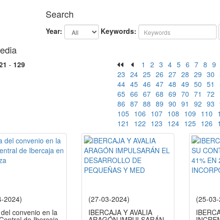
Search
Year:
Keywords:
edia
21
-
129
1
2
3
4
5
6
7
8
9
23
24
25
26
27
28
29
30
44
45
46
47
48
49
50
51
65
66
67
68
69
70
71
72
86
87
88
89
90
91
92
93
105
106
107
108
109
110
121
122
123
124
125
126
4-2024)
(27-03-2024)
(25-03
del convenio en la
IBERCAJA Y AVALIA
IBERC
entral de Ibercaja
ARAGÓN IMPULSARÁN
INCRE