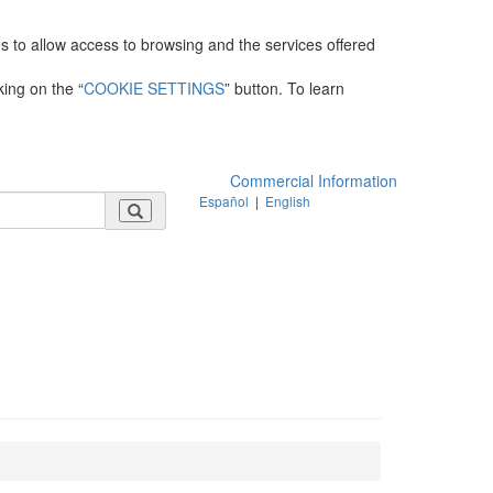
es to allow access to browsing and the services offered
king on the “
COOKIE SETTINGS
” button. To learn
Commercial Information
Español
|
English