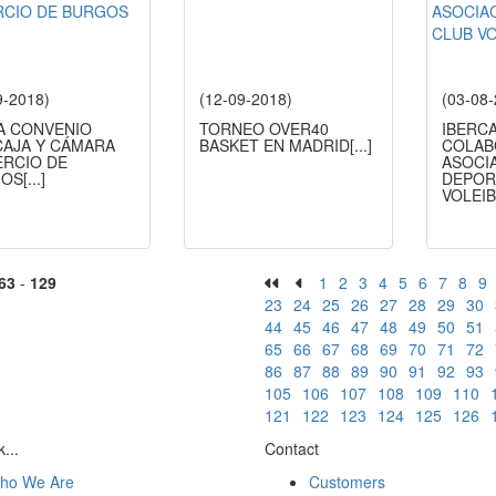
9-2018)
(12-09-2018)
(03-08
A CONVENIO
TORNEO OVER40
IBERC
CAJA Y CÁMARA
BASKET EN MADRID
[...]
COLAB
RCIO DE
ASOCI
GOS
[...]
DEPOR
VOLEI
63
-
129
1
2
3
4
5
6
7
8
9
23
24
25
26
27
28
29
30
44
45
46
47
48
49
50
51
65
66
67
68
69
70
71
72
86
87
88
89
90
91
92
93
105
106
107
108
109
110
121
122
123
124
125
126
...
Contact
ho We Are
Customers