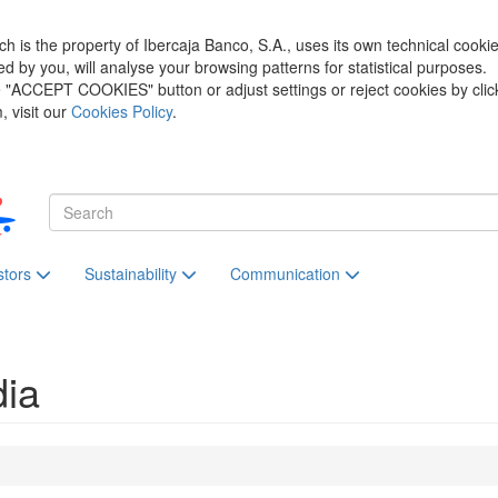
h is the property of Ibercaja Banco, S.A., uses its own technical cooki
zed by you, will analyse your browsing patterns for statistical purposes.
he "ACCEPT COOKIES" button or adjust settings or reject cookies by clic
 visit our
Cookies Policy
.
stors
Sustainability
Communication
dia