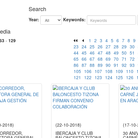
Search
Year:
Keywords:
edia
63
-
129
1
2
3
4
5
6
7
8
9
23
24
25
26
27
28
29
30
44
45
46
47
48
49
50
51
65
66
67
68
69
70
71
72
86
87
88
89
90
91
92
93
105
106
107
108
109
110
121
122
123
124
125
126
0-2018)
(22-10-2018)
(17-10
 CORREDOR,
IBERCAJA Y CLUB
30 AN
CTORA GENERAL
BALONCESTO TIZONA
CARNÉ