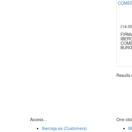
(14-0
FIRM
IBER
COME
BUR
Results
Access...
One click
Ibercaja.es (Customers)
W