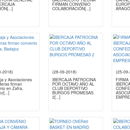
BERCAJA
FIRMAN CONVENIO
EUROP
IÓN
[...]
COLABORACIÓN
[...]
ARAG
0-2018)
(28-09-2018)
(25-09
ja y Asociaciones
IBERCAJA PATROCINA
FIRMA
eras firman
POR OCTAVO AÑO AL
IBERCA
nio en Zafra,
CLUB DEPORTIVO
CONFE
oz
[...]
BURGOS PROMESAS
ASOCI
2
[...]
EMPRE