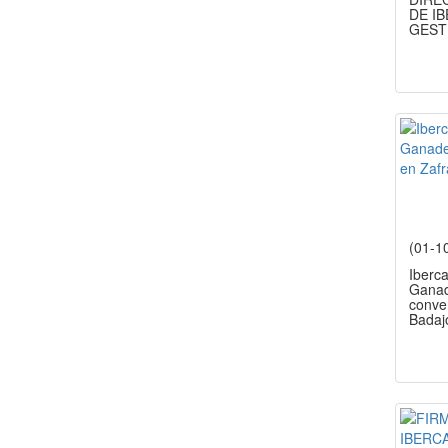
DE I
GEST
(01-1
Iberca
Ganad
conve
Badaj