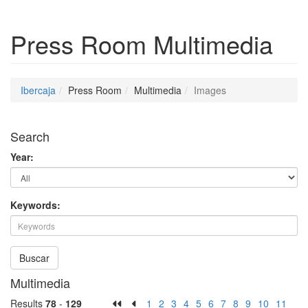
Press Room
Multimedia
Ibercaja
Press Room
Multimedia
Images
Search
Year:
Keywords:
Buscar
Multimedia
Results
78
-
129
1
2
3
4
5
6
7
8
9
10
11