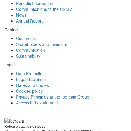
Periodic Information
Communications to the CNMV
News
Annual Report
Contact
Customers
Shareholders and Investors
Communication
Sustainability
Legal
Data Protection
Legal disclaimer
Rates and quotes
Cookies policy
Privacy Principles at the Ibercaja Group
Accessibility statement
Facebook
Twitter
LinkedIn
YouTube
Instagram
Tiktok
Release date: 08/08/2026